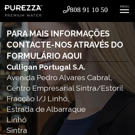
MENU
808 91 10 50
808 91 10 50
PARA MAIS INFORMAÇÕES
CONTACTE-NOS ATRAVÉS DO
FORMULÁRIO AQUI
Culligan Portugal S.A.
Avenida Pedro Alvares Cabral,
Centro Empresarial Sintra/Estoril
Fracção I/J Linhó,
Estrada de Albarraque
Linhó
Sintra